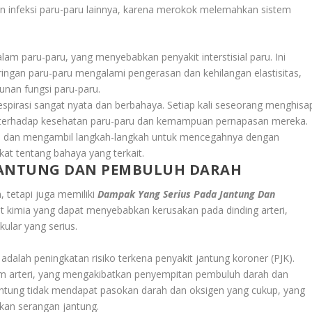
an infeksi paru-paru lainnya, karena merokok melemahkan sistem
lam paru-paru, yang menyebabkan penyakit interstisial paru. Ini
jaringan paru-paru mengalami pengerasan dan kehilangan elastisitas,
nan fungsi paru-paru.
spirasi sangat nyata dan berbahaya. Setiap kali seseorang menghisa
s terhadap kesehatan paru-paru dan kemampuan pernapasan mereka.
 ini dan mengambil langkah-langkah untuk mencegahnya dengan
t tentang bahaya yang terkait.
JANTUNG DAN PEMBULUH DARAH
 tetapi juga memiliki
Dampak Yang Serius Pada Jantung Dan
t kimia yang dapat menyebabkan kerusakan pada dinding arteri,
kular yang serius.
adalah peningkatan risiko terkena penyakit jantung koroner (PJK).
 arteri, yang mengakibatkan penyempitan pembuluh darah dan
jantung tidak mendapat pasokan darah dan oksigen yang cukup, yang
kan serangan jantung.