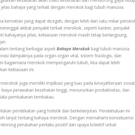
ngkatkan kesadaran akan risiko kesehatan dan mendorong gaya hidu
 jelas bahaya yang terkait dengan merokok bagi tubuh manusia.
 kematian yang dapat dicegah, dengan lebih dari satu miliar peroko
 meninggal akibat penyakit terkait merokok, seperti kanker, penyakit
ti bahayanya jelas, kebiasaan merokok masih tetap berlangsung,
gan.
dalam tentang berbagai aspek
Bahaya Merokok
bagi tubuh manusia.
rasi dampaknya pada organ-organ vital, sistem fisiologis, dan
i bagaimana merokok mempengaruhi tubuh, kita dapat lebih
n kebiasaan ini.
merokok juga memiliki implikasi yang luas pada kesejahteraan sosial
iaya perawatan kesehatan tinggi, menurunkan produktivitas, dan
lalui pembakaran tembakau.
lukan pendekatan yang holistik dan berkelanjutan. Pendahuluan ini
bih lanjut tentang bahaya merokok. Dengan memahami konsekuensi
dorong perubahan perilaku positif dan upaya kolektif untuk