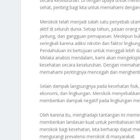
secara keseluruhan. Di tengah upaya untuk meni
sehat, penting bagi kita untuk memahami dengan
Merokok telah menjadi salah satu penyebab utama
aktif di seluruh dunia. Setiap tahun, jutaan orang
jantung, dan gangguan pernapasan. Meskipun buk
seringkali karena adiksi nikotin dan faktor lingkun
Pendahuluan ini bertujuan untuk menggali lebih 
Melalui analisis mendalam, kami akan mengeksplo
kesehatan secara keseluruhan. Dengan memaham
memahami pentingnya mencegah dan menghentika
Selain dampak langsungnya pada kesehatan fisik, 
ekonomi, dan lingkungan. Merokok menyebabkan b
memberikan dampak negatif pada lingkungan me
Oleh karena itu, menghadapi tantangan ini memer
memberikan landasan kuat untuk pembahasan le
merokok bagi kesehatan, kita berharap dapat men
mengurangi prevalensi merokok di masyarakat.