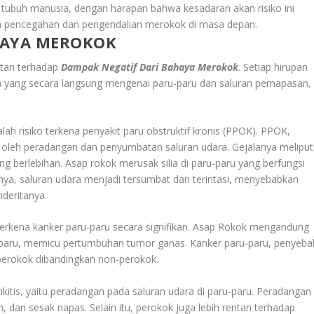
 tubuh manusia, dengan harapan bahwa kesadaran akan risiko ini
 pencegahan dan pengendalian merokok di masa depan.
HAYA MEROKOK
entan terhadap
Dampak Negatif Dari Bahaya Merokok
. Setiap hirupan
 yang secara langsung mengenai paru-paru dan saluran pernapasan,
lah risiko terkena penyakit paru obstruktif kronis (PPOK). PPOK,
i oleh peradangan dan penyumbatan saluran udara. Gejalanya meliput
ng berlebihan. Asap rokok merusak silia di paru-paru yang berfungsi
nya, saluran udara menjadi tersumbat dan teriritasi, menyebabkan
deritanya.
terkena kanker paru-paru secara signifikan. Asap Rokok mengandung
u-paru, memicu pertumbuhan tumor ganas. Kanker paru-paru, penyeba
 perokok dibandingkan non-perokok.
kitis, yaitu peradangan pada saluran udara di paru-paru. Peradangan
, dan sesak napas. Selain itu, perokok juga lebih rentan terhadap