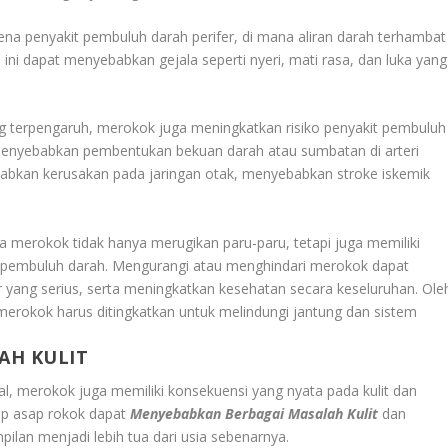
kena penyakit pembuluh darah perifer, di mana aliran darah terhambat
l ini dapat menyebabkan gejala seperti nyeri, mati rasa, dan luka yang
ang terpengaruh, merokok juga meningkatkan risiko penyakit pembuluh
 menyebabkan pembentukan bekuan darah atau sumbatan di arteri
abkan kerusakan pada jaringan otak, menyebabkan stroke iskemik
 merokok tidak hanya merugikan paru-paru, tetapi juga memiliki
 pembuluh darah. Mengurangi atau menghindari merokok dapat
r yang serius, serta meningkatkan kesehatan secara keseluruhan. Ole
merokok harus ditingkatkan untuk melindungi jantung dan sistem
AH KULIT
al, merokok juga memiliki konsekuensi yang nyata pada kulit dan
ap asap rokok dapat
Menyebabkan Berbagai Masalah Kulit
dan
an menjadi lebih tua dari usia sebenarnya.