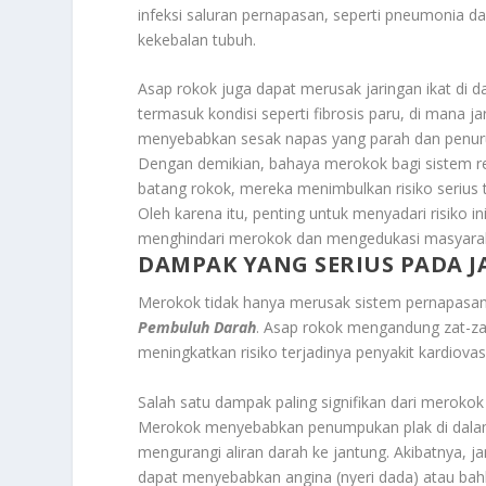
infeksi saluran pernapasan, seperti pneumonia d
kekebalan tubuh.
Asap rokok juga dapat merusak jaringan ikat di da
termasuk kondisi seperti fibrosis paru, di mana 
menyebabkan sesak napas yang parah dan penuru
Dengan demikian, bahaya merokok bagi sistem re
batang rokok, mereka menimbulkan risiko seriu
Oleh karena itu, penting untuk menyadari risiko
menghindari merokok dan mengedukasi masyaraka
DAMPAK YANG SERIUS PADA 
Merokok tidak hanya merusak sistem pernapasan,
Pembuluh Darah
. Asap rokok mengandung zat-za
meningkatkan risiko terjadinya penyakit kardiovas
Salah satu dampak paling signifikan dari merokok 
Merokok menyebabkan penumpukan plak di dalam
mengurangi aliran darah ke jantung. Akibatnya, 
dapat menyebabkan angina (nyeri dada) atau bah