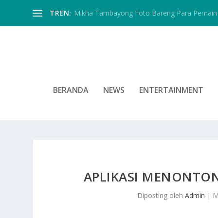
TREN:
Mikha Tambayong Foto Bareng Para Pemain 
BERANDA
NEWS
ENTERTAINMENT
APLIKASI MENONTON 
Diposting oleh
Admin
|
M