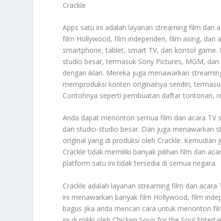
Crackle
Apps satu ini adalah layanan streaming film dan 
film Hollywood, film independen, film asing, dan 
smartphone, tablet, smart TV, dan konsol game. I
studio besar, termasuk Sony Pictures, MGM, dan 
dengan iklan. Mereka juga menawarkan streaming
memproduksi konten originalnya sendiri, termasuk
Contohnya seperti pembuatan daftar tontonan, re
Anda dapat menonton semua film dan acara TV se
dari studio-studio besar. Dan juga menawarkan s
original yang di produksi oleh Crackle. Kemudia
Crackle tidak memiliki banyak pilihan film dan a
platform satu ini tidak tersedia di semua negara.
Crackle adalah layanan streaming film dan acara T
ini menawarkan banyak film Hollywood, film indep
bagus jika anda mencari cara untuk menonton film
ini di miliki oleh Chicken Soup for the Soul Enter