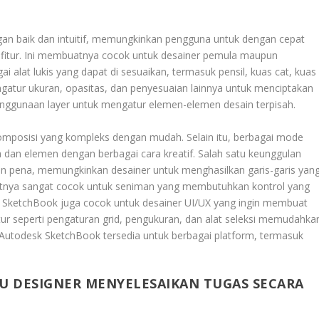
n baik dan intuitif, memungkinkan pengguna untuk dengan cepat
itur. Ini membuatnya cocok untuk desainer pemula maupun
alat lukis yang dapat di sesuaikan, termasuk pensil, kuas cat, kuas
ngatur ukuran, opasitas, dan penyesuaian lainnya untuk menciptakan
nggunaan layer untuk mengatur elemen-elemen desain terpisah.
omposisi yang kompleks dengan mudah. Selain itu, berbagai mode
an elemen dengan berbagai cara kreatif. Salah satu keunggulan
n pena, memungkinkan desainer untuk menghasilkan garis-garis yan
uatnya sangat cocok untuk seniman yang membutuhkan kontrol yang
tal, SketchBook juga cocok untuk desainer UI/UX yang ingin membuat
ur seperti pengaturan grid, pengukuran, dan alat seleksi memudahka
 Autodesk SketchBook tersedia untuk berbagai platform, termasuk
 DESIGNER MENYELESAIKAN TUGAS SECARA