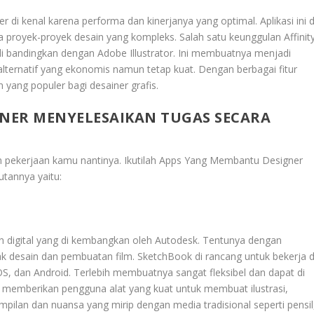
er di kenal karena performa dan kinerjanya yang optimal. Aplikasi ini d
 proyek-proyek desain yang kompleks. Salah satu keunggulan Affinit
di bandingkan dengan Adobe Illustrator. Ini membuatnya menjadi
alternatif yang ekonomis namun tetap kuat. Dengan berbagai fitur
n yang populer bagi desainer grafis.
NER MENYELESAIKAN TUGAS SECARA
 pekerjaan kamu nantinya. Ikutilah
Apps Yang Membantu Designer
utannya yaitu:
sain digital yang di kembangkan oleh Autodesk. Tentunya dengan
k desain dan pembuatan film. SketchBook di rancang untuk bekerja d
, dan Android. Terlebih membuatnya sangat fleksibel dan dapat di
ni memberikan pengguna alat yang kuat untuk membuat ilustrasi,
mpilan dan nuansa yang mirip dengan media tradisional seperti pensil