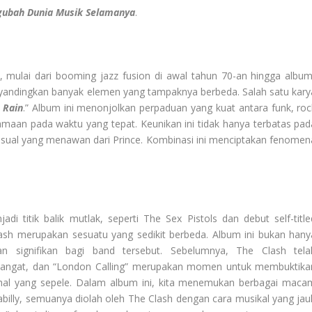
gubah Dunia Musik Selamanya
.
l, mulai dari booming jazz fusion di awal tahun 70-an hingga album
nyandingkan banyak elemen yang tampaknya berbeda. Salah satu kary
 Rain
.” Album ini menonjolkan perpaduan yang kuat antara funk, roc
amaan pada waktu yang tepat. Keunikan ini tidak hanya terbatas pad
visual yang menawan dari Prince. Kombinasi ini menciptakan fenomen
 titik balik mutlak, seperti The Sex Pistols dan debut self-title
lash merupakan sesuatu yang sedikit berbeda. Album ini bukan hany
n signifikan bagi band tersebut. Sebelumnya, The Clash tela
angat, dan “London Calling” merupakan momen untuk membuktika
al yang sepele. Dalam album ini, kita menemukan berbagai maca
abilly, semuanya diolah oleh The Clash dengan cara musikal yang jau