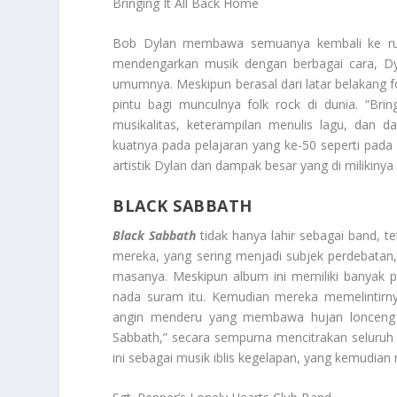
Bringing It All Back Home
Bob Dylan membawa semuanya kembali ke r
mendengarkan musik dengan berbagai cara, Dy
umumnya. Meskipun berasal dari latar belakang fo
pintu bagi munculnya folk rock di dunia. “Bri
musikalitas, keterampilan menulis lagu, dan
kuatnya pada pelajaran yang ke-50 seperti pada
artistik Dylan dan dampak besar yang di milikinya
BLACK SABBATH
Black Sabbath
tidak hanya lahir sebagai band, te
mereka, yang sering menjadi subjek perdebata
masanya. Meskipun album ini memiliki banyak p
nada suram itu. Kemudian mereka memelintirny
angin menderu yang membawa hujan lonceng ge
Sabbath,” secara sempurna mencitrakan seluruh
ini sebagai musik iblis kegelapan, yang kemudia