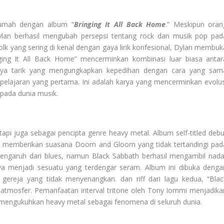
umah dengan album “
Bringing It All Back Home
.” Meskipun oran
lan berhasil mengubah persepsi tentang rock dan musik pop pad
lk yang sering di kenal dengan gaya lirik konfesional, Dylan membuk
nging It All Back Home” mencerminkan kombinasi luar biasa antar
 daya tarik yang mengungkapkan kepedihan dengan cara yang sam
 pelajaran yang pertama. Ini adalah karya yang mencerminkan evolus
 pada dunia musik.
tapi juga sebagai pencipta genre heavy metal. Album self-titled debu
n, memberikan suasana Doom and Gloom yang tidak tertandingi pad
engaruh dari blues, namun Black Sabbath berhasil mengambil nada
a menjadi sesuatu yang terdengar seram. Album ini dibuka denga
reja yang tidak menyenangkan. dan riff dari lagu kedua, “Blac
 atmosfer. Pemanfaatan interval tritone oleh Tony Iommi menjadika
n mengukuhkan heavy metal sebagai fenomena di seluruh dunia.