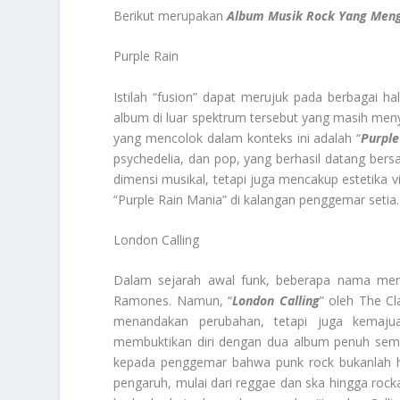
Berikut merupakan
Album Musik Rock Yang Men
Purple Rain
Istilah “fusion” dapat merujuk pada berbagai ha
album di luar spektrum tersebut yang masih me
yang mencolok dalam konteks ini adalah “
Purple
psychedelia, dan pop, yang berhasil datang bers
dimensi musikal, tetapi juga mencakup estetika 
“Purple Rain Mania” di kalangan penggemar setia.
London Calling
Dalam sejarah awal funk, beberapa nama menjadi
Ramones. Namun, “
London Calling
” oleh The C
menandakan perubahan, tetapi juga kemajua
membuktikan diri dengan dua album penuh sem
kepada penggemar bahwa punk rock bukanlah h
pengaruh, mulai dari reggae dan ska hingga rock