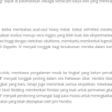
ing” dapat di parafrasekan sebagai semacam karya seni yang meresa
ketika membahas asal-usul heavy metal. Debut self-titled mereka
kkan evolusi menuju versi Inggris yang lebih kuat dan eksperimental
tasi tinggi dengan sentuhan okultisme, membantu membentuk legend
Led Zeppelin IV menjadi tonggak bagi kesuksesan mereka dalam kari
encolok, membawa pengalaman musik ke tingkat yang belum perna
d
” menjadi tonggak penting dalam era Pahlawan Gitar. Hendrix tida
gkat yang baru, tetapi juga merombak semua ekspektasi. Kekekala
an Noel Redding memberikan fondasi yang kuat untuk permainan gita
ced” menjadi pendorong semangat bagi para musisi untuk meningkatka
tan yang telah ditetapkan oleh Jimi Hendrix.