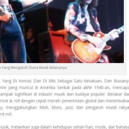
k Yang Mengubah Dunia Musik Selamanya
Yang Di Kemas Dan Di Rilis Sebagai Satu Kesatuan, Dan Biasany
enre yang muncul di Amerika Serikat pada akhir 1940-an, mencapa
ampak signifikan di industri musik dan budaya populer. Berakar dar
 rock & roll dengan cepat meraih penerimaan global dan menimbulka
illy, menggabungkan R&B, blues, jazz, dan pengaruh musik rakya
d roll.
usik, melainkan juga dalam kehidupan sehari-hari, mode, dan bahasa