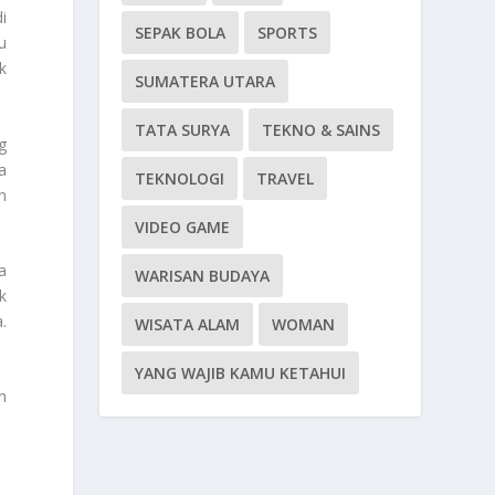
i
SEPAK BOLA
SPORTS
u
k
SUMATERA UTARA
TATA SURYA
TEKNO & SAINS
g
a
TEKNOLOGI
TRAVEL
n
VIDEO GAME
a
WARISAN BUDAYA
k
.
WISATA ALAM
WOMAN
YANG WAJIB KAMU KETAHUI
h