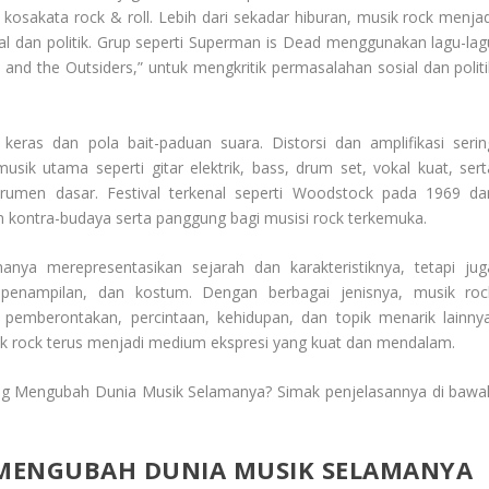
 kosakata rock & roll. Lebih dari sekadar hiburan, musik rock menjad
l dan politik. Grup seperti Superman is Dead menggunakan lagu-lag
and the Outsiders,” untuk mengkritik permasalahan sosial dan politi
 keras dan pola bait-paduan suara. Distorsi dan amplifikasi serin
usik utama seperti gitar elektrik, bass, drum set, vokal kuat, sert
trumen dasar. Festival terkenal seperti Woodstock pada 1969 da
an kontra-budaya serta panggung bagi musisi rock terkemuka.
anya merepresentasikan sejarah dan karakteristiknya, tetapi jug
 penampilan, dan kostum. Dengan berbagai jenisnya, musik roc
pemberontakan, percintaan, kehidupan, dan topik menarik lainnya
sik rock terus menjadi medium ekspresi yang kuat dan mendalam.
g Mengubah Dunia Musik Selamanya? Simak penjelasannya di bawa
MENGUBAH DUNIA MUSIK SELAMANYA