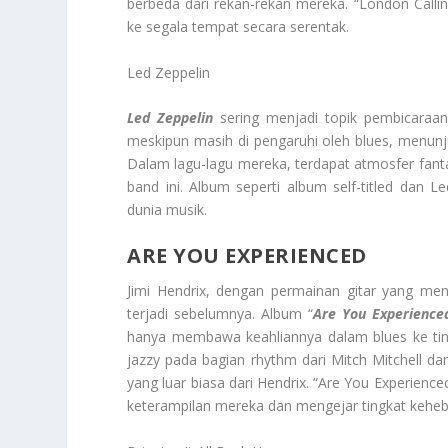
berbeda dari rekan-rekan mereka. “London Call
ke segala tempat secara serentak.
Led Zeppelin
Led Zeppelin
sering menjadi topik pembicaraan 
meskipun masih di pengaruhi oleh blues, menunju
Dalam lagu-lagu mereka, terdapat atmosfer fan
band ini. Album seperti album self-titled dan 
dunia musik.
ARE YOU EXPERIENCED
Jimi Hendrix, dengan permainan gitar yang m
terjadi sebelumnya. Album “
Are You Experience
hanya membawa keahliannya dalam blues ke tin
jazzy pada bagian rhythm dari Mitch Mitchell d
yang luar biasa dari Hendrix. “Are You Experien
keterampilan mereka dan mengejar tingkat keheba