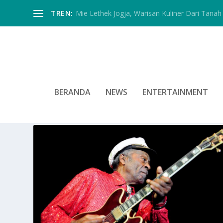
TREN:
Mie Lethek Jogja, Warisan Kuliner Dari Tanah 
BERANDA
NEWS
ENTERTAINMENT
TAG:
PENYANYI CHUCK BERR