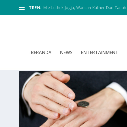
TREN:
Mie Lethek Jogja, Warisan Kuliner Dari Tanah 
BERANDA
NEWS
ENTERTAINMENT
TAG:
PANDANGAN MENGENAI