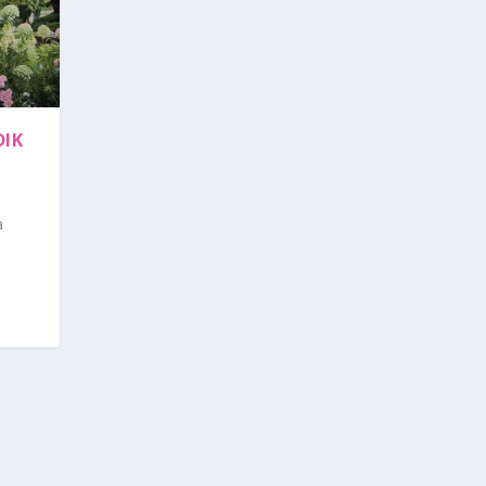
DIK
a