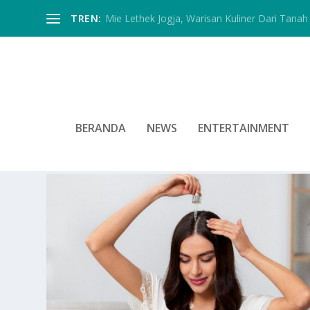
TREN:
Mie Lethek Jogja, Warisan Kuliner Dari Tanah 
BERANDA
NEWS
ENTERTAINMENT
TAG:
MEMILIKI RAMBUT WAN