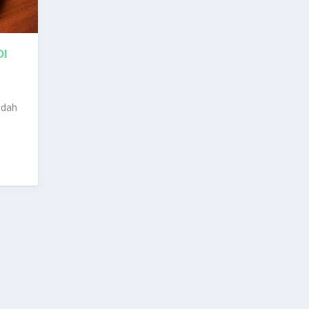
DI
udah