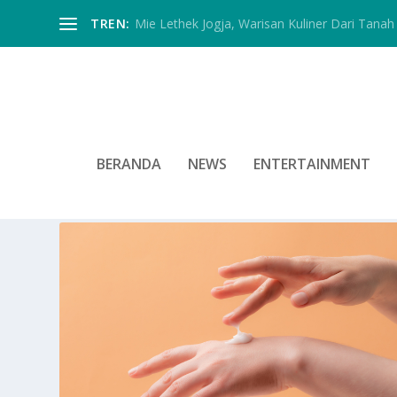
TREN:
Mie Lethek Jogja, Warisan Kuliner Dari Tanah 
BERANDA
NEWS
ENTERTAINMENT
TAG:
MELEMBABKAN KULIT