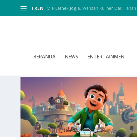
TREN:
Mie Lethek Jogja, Warisan Kuliner Dari Tanah 
BERANDA
NEWS
ENTERTAINMENT
TAG:
KELEBIHAN SERIAL ANI