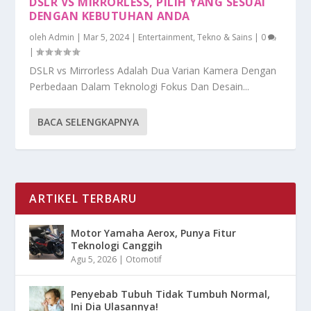
DSLR VS MIRRORLESS, PILIH YANG SESUAI
DENGAN KEBUTUHAN ANDA
oleh
Admin
|
Mar 5, 2024
|
Entertainment
,
Tekno & Sains
|
0
|
DSLR vs Mirrorless Adalah Dua Varian Kamera Dengan
Perbedaan Dalam Teknologi Fokus Dan Desain...
BACA SELENGKAPNYA
ARTIKEL TERBARU
Motor Yamaha Aerox, Punya Fitur
Teknologi Canggih
Agu 5, 2026
|
Otomotif
Penyebab Tubuh Tidak Tumbuh Normal,
Ini Dia Ulasannya!