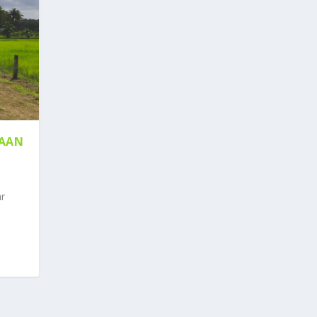
SAAN
ar