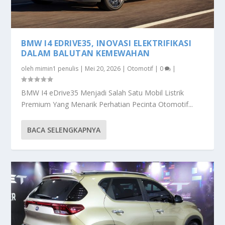
BMW I4 EDRIVE35, INOVASI ELEKTRIFIKASI
DALAM BALUTAN KEMEWAHAN
oleh
mimin1 penulis
|
Mei 20, 2026
|
Otomotif
|
0
|
BMW I4 eDrive35 Menjadi Salah Satu Mobil Listrik
Premium Yang Menarik Perhatian Pecinta Otomotif...
BACA SELENGKAPNYA