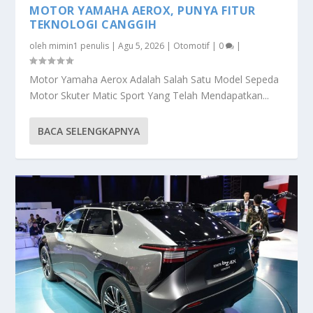
MOTOR YAMAHA AEROX, PUNYA FITUR
TEKNOLOGI CANGGIH
oleh
mimin1 penulis
|
Agu 5, 2026
|
Otomotif
|
0
|
Motor Yamaha Aerox Adalah Salah Satu Model Sepeda
Motor Skuter Matic Sport Yang Telah Mendapatkan...
BACA SELENGKAPNYA