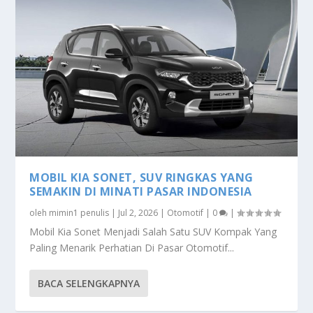
MOBIL KIA SONET, SUV RINGKAS YANG
SEMAKIN DI MINATI PASAR INDONESIA
oleh
mimin1 penulis
|
Jul 2, 2026
|
Otomotif
|
0
|
Mobil Kia Sonet Menjadi Salah Satu SUV Kompak Yang
Paling Menarik Perhatian Di Pasar Otomotif...
BACA SELENGKAPNYA