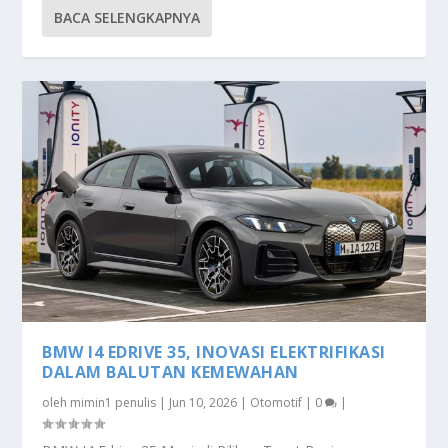
BACA SELENGKAPNYA
BMW I4 EDRIVE 35, INOVASI ELEKTRIFIKASI
DALAM BALUTAN KEMEWAHAN
oleh
mimin1 penulis
|
Jun 10, 2026
|
Otomotif
|
0
|