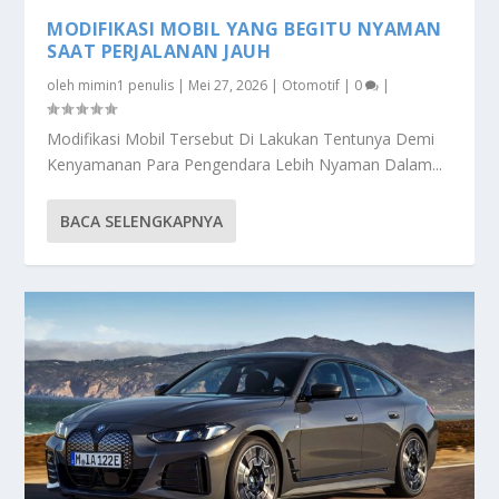
MODIFIKASI MOBIL YANG BEGITU NYAMAN
SAAT PERJALANAN JAUH
oleh
mimin1 penulis
|
Mei 27, 2026
|
Otomotif
|
0
|
Modifikasi Mobil Tersebut Di Lakukan Tentunya Demi
Kenyamanan Para Pengendara Lebih Nyaman Dalam...
BACA SELENGKAPNYA