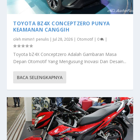
TOYOTA BZ4X CONCEPTZERO PUNYA
KEAMANAN CANGGIH
oleh
mimin1 penulis
|
Jul 28, 2026
|
Otomotif
|
0
|
Toyota bZ4X Conceptzero Adalah Gambaran Masa
Depan Otomotif Yang Mengusung Inovasi Dan Desain...
BACA SELENGKAPNYA